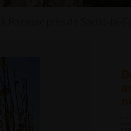
 à Pazayac près de Sarlat-la-C
D
a
n
Nous
produ
Notr