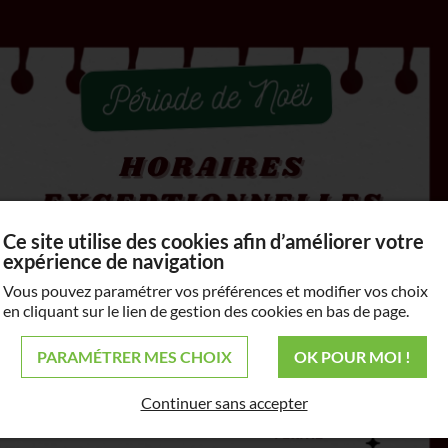
de
es
éal pour tous vos
Ce site utilise des cookies afin d’améliorer votre
dense, aménager un
expérience de navigation
u'il vous faut !
Vous pouvez paramétrer vos préférences et modifier vos choix
arbres d’ornement, tous
en cliquant sur le lien de gestion des cookies en bas de page.
en charpentés et
és à votre
PARAMÉTRER MES CHOIX
OK POUR MOI !
Continuer sans accepter
us sommes là pour
.