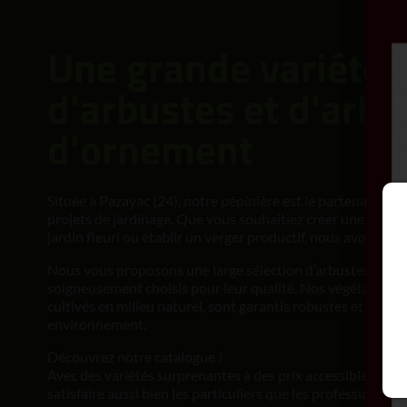
Une grande variété 
d'arbustes et d'arbr
d'ornement
Située à Pazayac (24), notre pépinière est le partenaire id
projets de jardinage. Que vous souhaitiez créer une haie 
jardin fleuri ou établir un verger productif, nous avons ce q
Nous vous proposons une large sélection d’arbustes et d’
soigneusement choisis pour leur qualité. Nos végétaux, bi
cultivés en milieu naturel, sont garantis robustes et adapt
environnement.
Découvrez notre catalogue !
Avec des variétés surprenantes à des prix accessibles, no
satisfaire aussi bien les particuliers que les professionnels