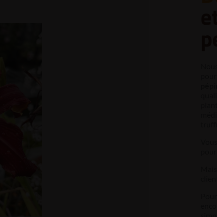
e
p
Nous
pour 
pépi
qual
plant
médi
truff
Vous
pour 
Mais 
clien
Pour 
enco
simp