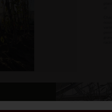
plan
🌱
Chaq
nous
varié
perme
grand
racin