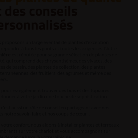
t des conseils
ersonnalisés
 proposons un large éventail de plantes d'exception
répondre à tous les goûts et toutes les exigences. Notre
nière
est réputée pour sa grande sélection de plantes de
ité, qui comprend des chrysanthèmes, des vivaces, des
es de bassin, des plantes de collection, des plantes
terranéennes, des fruitiers, des agrumes et même des
iers.
 pourrez également trouver des buis et des topiaires
donner à votre jardin une touche de sophistication.
c'est aussi un rôle de conseil en partageant avec nos
ts notre savoir-faire et nos coups de cœur .
votre confort, nous aidons à installer plantes et terreaux
mbrants sur votre chariot et vous accompagnons sur
le demande jusqu'à votre véhicule.