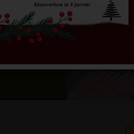
lisés ou pour explorer
iodiversité avec nos
D