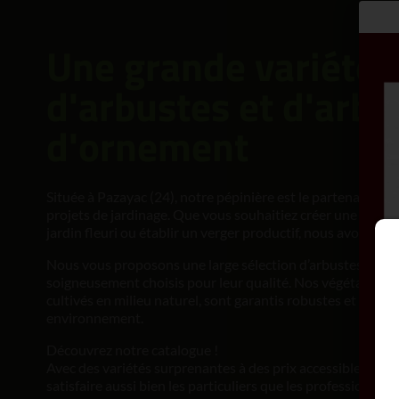
Une grande variété 
d'arbustes et d'arbr
d'ornement
Située à Pazayac (24), notre pépinière est le partenaire id
projets de jardinage. Que vous souhaitiez créer une haie 
jardin fleuri ou établir un verger productif, nous avons ce q
Nous vous proposons une large sélection d’arbustes et d’
soigneusement choisis pour leur qualité. Nos végétaux, bi
cultivés en milieu naturel, sont garantis robustes et adapt
environnement.
Découvrez notre catalogue !
Avec des variétés surprenantes à des prix accessibles, no
satisfaire aussi bien les particuliers que les professionnels