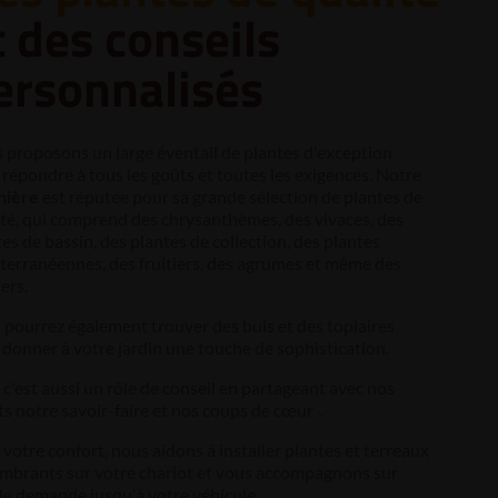
t des conseils
ersonnalisés
 proposons un large éventail de plantes d'exception
répondre à tous les goûts et toutes les exigences. Notre
nière
est réputée pour sa grande sélection de plantes de
ité, qui comprend des chrysanthèmes, des vivaces, des
es de bassin, des plantes de collection, des plantes
terranéennes, des fruitiers, des agrumes et même des
iers.
 pourrez également trouver des buis et des topiaires
donner à votre jardin une touche de sophistication.
c'est aussi un rôle de conseil en partageant avec nos
ts notre savoir-faire et nos coups de cœur .
votre confort, nous aidons à installer plantes et terreaux
mbrants sur votre chariot et vous accompagnons sur
le demande jusqu'à votre véhicule.