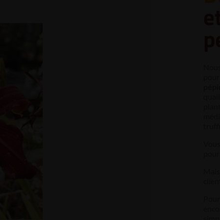
e
p
Nous
pour 
pépi
qual
plant
médi
truff
Vous
pour 
Mais 
clien
Pour 
enco
simp