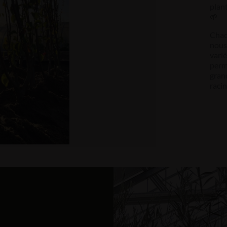
plan
🌱
Chaq
nous
varié
perme
grand
racin