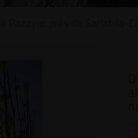
 à Pazayac près de Sarlat-la-C
D
a
n
Nous
produ
Notr