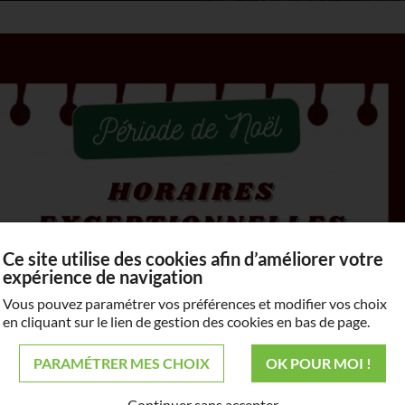
de
es
éal pour tous vos
dense, aménager un
u'il vous faut !
Ce site utilise des cookies afin d’améliorer votre
arbres d’ornement, tous
expérience de navigation
en charpentés et
Vous pouvez paramétrer vos préférences et modifier vos choix
és à votre
en cliquant sur le lien de gestion des cookies en bas de page.
PARAMÉTRER MES CHOIX
OK POUR MOI !
us sommes là pour
.
Continuer sans accepter