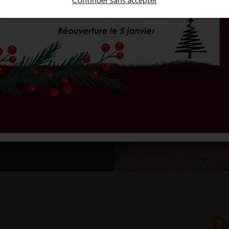
lisés ou pour explorer
iodiversité avec nos
D