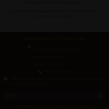
supplément de 10€ sera demandé.
Toutes plantes ramenées déteriorées seront facturées
(cassé, desseché, dépoté)
COORDONNÉES ET HORAIRES
217 RUE DE MONTPLAISIR
24120 PAZAYAC
PLAN D'ACCÈS
05 53 51 09 53
PÉPINIÈRE OUVERTE DU LUNDI AU SAMEDI DE 9H À
12H ET DE 14H À 18H
Menu
RETROUVEZ-NOUS SUR LES RÉSEAUX