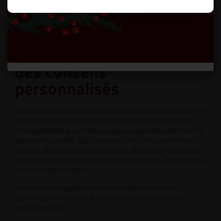
Des plantes de qualité
et
des conseils
personnalisés
Nous proposons un large éventail de plantes d'exception
pour répondre à tous les goûts et toutes les exigences.
Notre
pépinière
est réputée pour sa grande sélection de
plantes de qualité, qui comprend des chrysanthèmes, des
vivaces, des plantes de bassin, des plantes de collection,
des plantes méditerranéennes, des fruitiers, des agrumes
et même des truffiers.
Vous pourrez également trouver des buis et des
topiaires pour donner à votre jardin une touche de
sophistication.