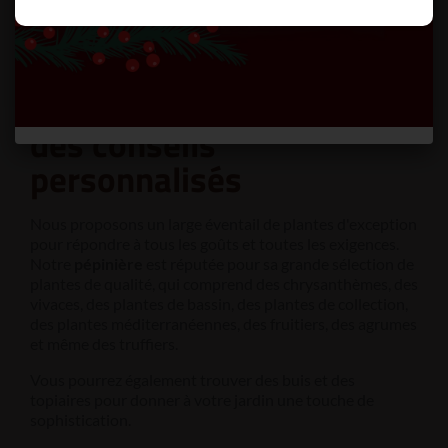
Des plantes de qualité
et
des conseils
personnalisés
Nous proposons un large éventail de plantes d'exception
pour répondre à tous les goûts et toutes les exigences.
Notre
pépinière
est réputée pour sa grande sélection de
plantes de qualité, qui comprend des chrysanthèmes, des
vivaces, des plantes de bassin, des plantes de collection,
des plantes méditerranéennes, des fruitiers, des agrumes
et même des truffiers.
Vous pourrez également trouver des buis et des
topiaires pour donner à votre jardin une touche de
sophistication.