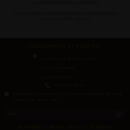
supplément de 10€ sera demandé.
Toutes plantes ramenées déteriorées seront facturées
(cassé, desseché, dépoté)
COORDONNÉES ET HORAIRES
217 RUE DE MONTPLAISIR
24120 PAZAYAC
PLAN D'ACCÈS
05 53 51 09 53
PÉPINIÈRE OUVERTE DU LUNDI AU SAMEDI DE 9H À
12H ET DE 14H À 18H
Menu
RETROUVEZ-NOUS SUR LES RÉSEAUX