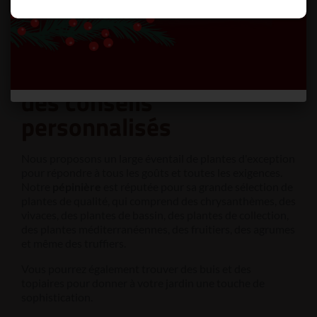
Des plantes de qualité
et
des conseils
personnalisés
Nous proposons un large éventail de plantes d'exception
pour répondre à tous les goûts et toutes les exigences.
Notre
pépinière
est réputée pour sa grande sélection de
plantes de qualité, qui comprend des chrysanthèmes, des
vivaces, des plantes de bassin, des plantes de collection,
des plantes méditerranéennes, des fruitiers, des agrumes
et même des truffiers.
Vous pourrez également trouver des buis et des
topiaires pour donner à votre jardin une touche de
sophistication.