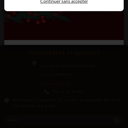
Continuer sans accepter
COORDONNÉES ET HORAIRES
217 RUE DE MONTPLAISIR
24120 PAZAYAC
PLAN D'ACCÈS
05 53 51 09 53
PÉPINIÈRE OUVERTE DU LUNDI AU SAMEDI DE 9H À
12H ET DE 14H À 18H
Menu